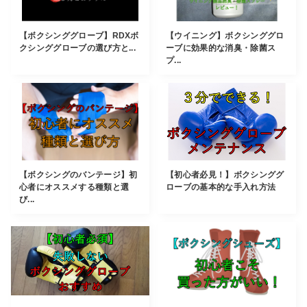
【ボクシンググローブ】RDXボ
【ウイニング】ボクシンググロ
クシンググローブの選び方と...
ーブに効果的な消臭・除菌ス
プ...
【ボクシングのバンテージ】初
【初心者必見！】ボクシンググ
心者にオススメする種類と選
ローブの基本的な手入れ方法
び...