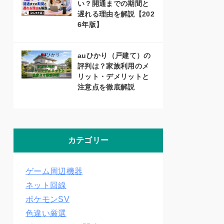
い？開通までの期間と
遅れる理由を解説【202
6年版】
auひかり（戸建て）の
評判は？家族利用のメ
リット・デメリットと
注意点を徹底解説
カテゴリー
ゲーム周辺機器
ネット回線
ポケモンSV
色違い厳選