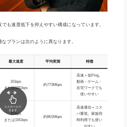
、夜でも速度低下を抑えやすい構成になっています。
適なプランは次のように異なります。
最大速度
平均実測
特徴
高速＋低Ping。
2Gbps
動画・ゲーム・
約773Mbps
または10Gbps
在宅ワークでも
使いやすい
スクロールで
高速通信＋コス
きます
2Gbps
パ重視。家族同
約861Mbps
または10Gbps
時利用でも使い
やすい