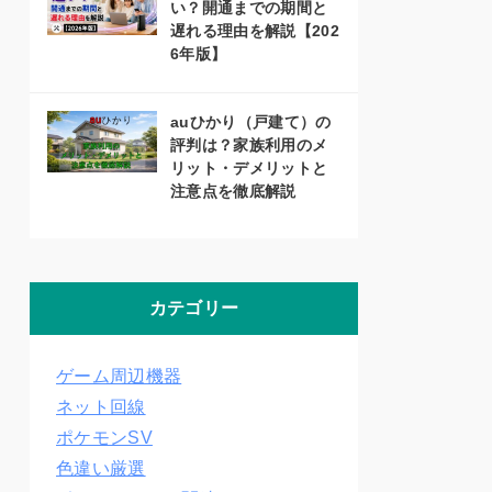
い？開通までの期間と
遅れる理由を解説【202
6年版】
auひかり（戸建て）の
評判は？家族利用のメ
リット・デメリットと
注意点を徹底解説
カテゴリー
ゲーム周辺機器
ネット回線
ポケモンSV
色違い厳選