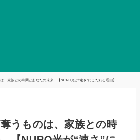
は、家族との時間とあなたの未来 【NURO光が“速さ”にこだわる理由】
が奪うものは、家族との時
 【NURO光が“速さ”に