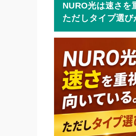
NURO光は速さ
ただしタイプ選び