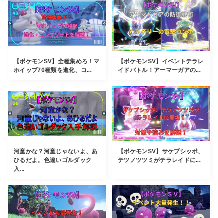
【ポケモンSV】全種集めろ！マ
【ポケモンSV】イベントテラレ
ホイップ70種類を進化、コ...
イドバトル！アーマーガアの...
河童かな？河童じゃないよ、あ
【ポケモンSV】サケブシッポ、
ひるだよ。色違いゴルダック
テツノツツミがテラレイドに...
入...