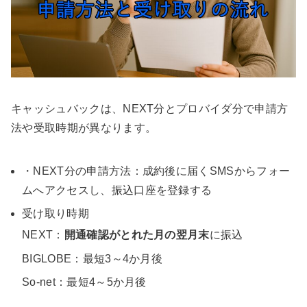
キャッシュバックは、NEXT分とプロバイダ分で申請方
法や受取時期が異なります。
・NEXT分の申請方法：成約後に届くSMSからフォー
ムへアクセスし、振込口座を登録する
受け取り時期
NEXT：
開通確認がとれた月の翌月末
に振込
BIGLOBE：最短3～4か月後
So-net：最短4～5か月後