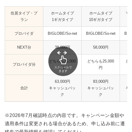
住居タイプ・プ
ホームタイプ
ホームタイプ
マ
ラン
1ギガタイプ
10ギガタイプ
プロバイダ
BIGLOBE/So-net
BIGLOBE/So-net
BIG
NEXT分
38,000円
58,000円
どちらも25,000
どちらも25,000
どち
プロバイダ分
円
円
スクロールで
きます
63,000円
83,000円
合計
キャッシュバッ
キャッシュバッ
キ
ク
ク
※2026年7月確認時点の内容です。キャンペーン金額や
適用条件は変更される場合があるため、申し込み前に遷
移先で最新情報を確認してください。