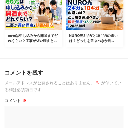
eo光は申し込みから開通までど
NURO光2ギガと10ギガの違い
れくらい？工事が遅い理由と...
は？どっちを選ぶべきか料...
コメントを残す
メールアドレスが公開されることはありません。
※
が付いてい
る欄は必須項目です
コメント
※