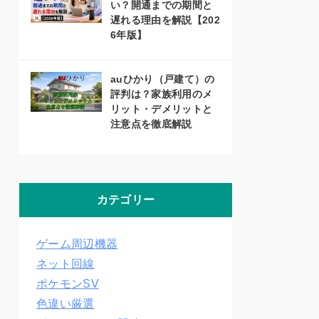
い？開通までの期間と
遅れる理由を解説【202
6年版】
auひかり（戸建て）の
評判は？家族利用のメ
リット・デメリットと
注意点を徹底解説
カテゴリー
ゲーム周辺機器
ネット回線
ポケモンSV
色違い厳選