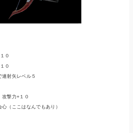
+１０
+１０
で連射矢レベル５
、
攻撃力+１０
会心（
ここはなんでもあり
）