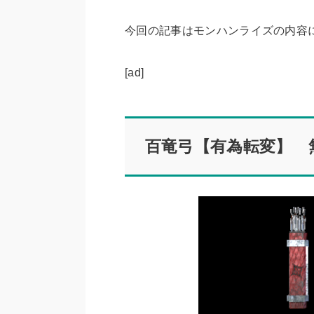
今回の記事はモンハンライズの内容
[ad]
百竜弓【有為転変】 