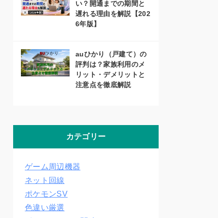
い？開通までの期間と
遅れる理由を解説【202
6年版】
auひかり（戸建て）の
評判は？家族利用のメ
リット・デメリットと
注意点を徹底解説
カテゴリー
ゲーム周辺機器
ネット回線
ポケモンSV
色違い厳選