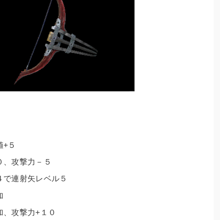
値+５
０
、
攻撃力－５
４で連射矢レベル５
加
加、
攻撃力+１０