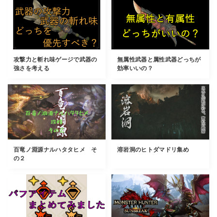
攻撃力と斬れ味ゲージで武器の
無属性武器と属性武器どっちが
強さを考える
効率いいの？
百竜ノ淵源ナルハタタヒメ そ
溶岩洞のヒトダマドリ集め
の２