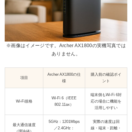
※画像はイメージです。Archer AX1800の実機写真では
ありません。
Archer AX1800の仕
購入前の確認ポイ
項目
様
ント
端末側もWi-Fi 6対
Wi-Fi 6（IEEE
Wi-Fi規格
応の場合に機能を
802.11ax）
活用しやすい
5GHz：1201Mbps
実際の速度は回
最大通信速度
／2.4GHz：
線・端末・距離・
（理論値）