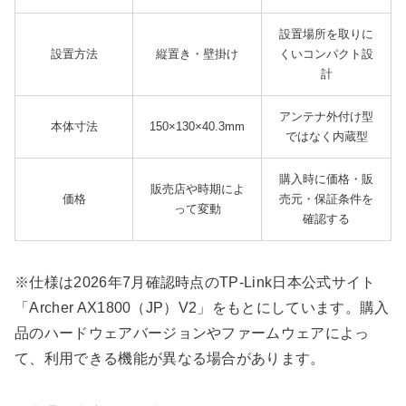
設置場所を取りに
設置方法
縦置き・壁掛け
くいコンパクト設
計
アンテナ外付け型
本体寸法
150×130×40.3mm
ではなく内蔵型
購入時に価格・販
販売店や時期によ
価格
売元・保証条件を
って変動
確認する
※仕様は2026年7月確認時点のTP-Link日本公式サイト
「Archer AX1800（JP）V2」をもとにしています。購入
品のハードウェアバージョンやファームウェアによっ
て、利用できる機能が異なる場合があります。