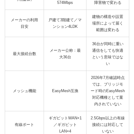
574Mbps
障害物で変わる
建物の構造や設置
メーカーの利用
戸建て3階建て／マ
場所によって届く
目安
ンション4LDK
範囲は変わる
36台が同時に重い
メーカー公称：最
通信をしても快適
最大接続台数
大36台
という意味ではな
い
2026年7月確認時点
では、ブリッジモ
メッシュ機能
EasyMesh互換
ード時のEasyMesh
対応機種として案
内されていない
ギガビットWAN×1
2.5Gbps以上の有線
有線ポート
／ギガビット
接続には対応して
LAN×4
いない