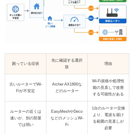
先に確認する選択
困っている症状
理由
肢
Wi-Fi規格や処理性
古いルーターでWi-
Archer AX1800な
能の見直しで改善
Fiが不安定
どのルーター
する可能性がある
1台のルーター交換
ルーターの近くは
EasyMeshやDeco
より、電波を届け
速いが、別の部屋
などのメッシュWi-
る範囲の見直しが
では弱い
Fi
必要