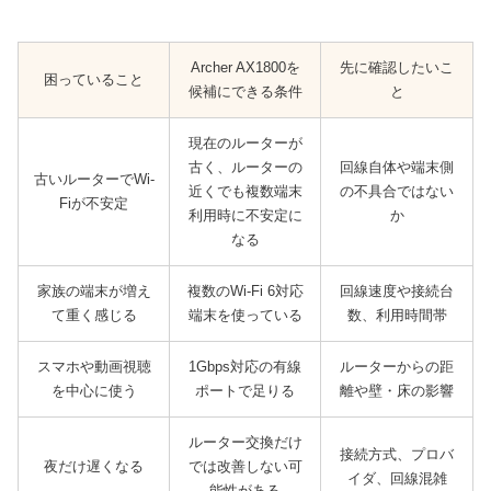
Archer AX1800を
先に確認したいこ
困っていること
候補にできる条件
と
現在のルーターが
古く、ルーターの
回線自体や端末側
古いルーターでWi-
近くでも複数端末
の不具合ではない
Fiが不安定
利用時に不安定に
か
なる
家族の端末が増え
複数のWi-Fi 6対応
回線速度や接続台
て重く感じる
端末を使っている
数、利用時間帯
スマホや動画視聴
1Gbps対応の有線
ルーターからの距
を中心に使う
ポートで足りる
離や壁・床の影響
ルーター交換だけ
接続方式、プロバ
夜だけ遅くなる
では改善しない可
イダ、回線混雑
能性がある