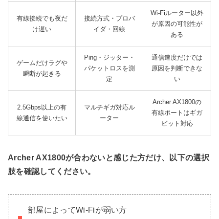
Wi-Fiルーター以外
有線接続でも夜だ
接続方式・プロバ
が原因の可能性が
け遅い
イダ・回線
ある
Ping・ジッター・
通信速度だけでは
ゲームだけラグや
パケットロスを測
原因を判断できな
瞬断が起きる
定
い
Archer AX1800の
2.5Gbps以上の有
マルチギガ対応ル
有線ポートはギガ
線通信を使いたい
ーター
ビット対応
Archer AX1800が合わないと感じた方だけ、以下の選択
肢を確認してください。
部屋によってWi-Fiが弱い方