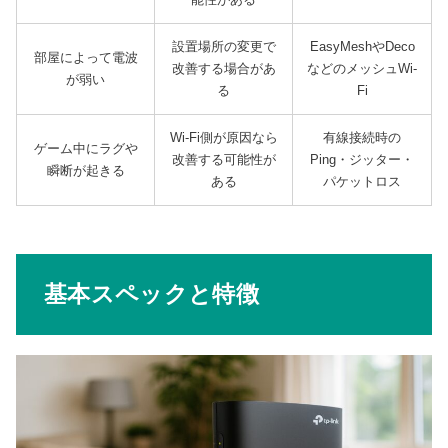
設置場所の変更で
EasyMeshやDeco
部屋によって電波
改善する場合があ
などのメッシュWi-
が弱い
る
Fi
Wi-Fi側が原因なら
有線接続時の
ゲーム中にラグや
改善する可能性が
Ping・ジッター・
瞬断が起きる
ある
パケットロス
基本スペックと特徴