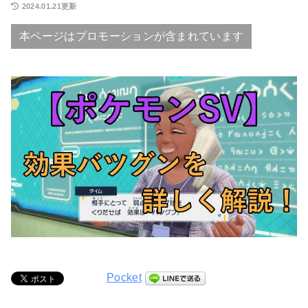
2024.01.21更新
本ページはプロモーションが含まれています
Pocket