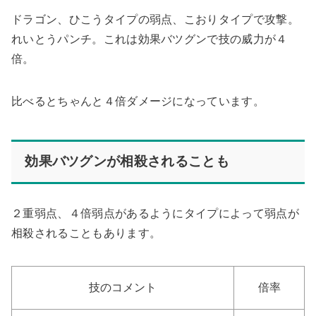
ドラゴン、ひこうタイプの弱点、こおりタイプで攻撃。
れいとうパンチ。これは効果バツグンで技の威力が４
倍。
比べるとちゃんと
４倍ダメージになっています
。
効果バツグンが相殺されることも
２重弱点、４倍弱点があるようにタイプによって弱点が
相殺されることもあります。
技のコメント
倍率