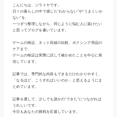
こんにちは、ジライヤです。
日々の暮らしの中で感じた“わからない”や“うまくいか
ない”を、
一つずつ整理しながら、同じように悩む人に届けたい
と思ってブログを書いています。
ゲームの検証、ネット回線の比較、ボクシング用品の
ケアまで、
ゲームの検証は実際に試して確かめたことを中心に発
信しています。
記事では、専門的な内容もできるだけわかりやすく、
「なるほど、こうすればいいのか」と思えるようにま
とめています。
記事を通して、少しでも誰かの“できた”につながれば
うれしいです。
今日もあなたの挑戦を応援しています。