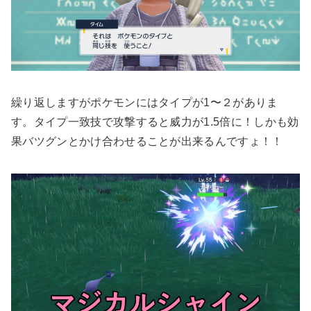
繰り返しますがポケモンにはタイプが1〜２がありま
す。タイプ一致技で攻撃すると
威力が1.5倍に！
しかも
効
果バツグンとかけ合わせることが出来る
んですょ！！