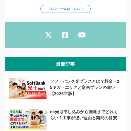
プロフィールはこちら
最新記事
ソフトバンク光プラスとは？料金・2.
5ギガ・エリアと従来プランの違い
【2026年版】
eo光は申し込みから開通までどれく
らい？工事が遅い理由と期間の目安