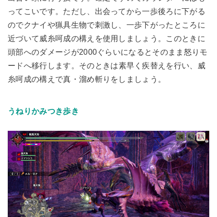
ってこいです。ただし、出会ってから一歩後ろに下がる
のでクナイや猟具生物で刺激し、一歩下がったところに
近づいて威糸呵成の構えを使用しましょう。このときに
頭部への
ダメージが2000ぐらいになるとそのまま怒りモ
ードへ移行
します。そのときは
素早く疾替えを行い、威
糸呵成の構えで真・溜め斬りをしましょう
。
うねりかみつき歩き